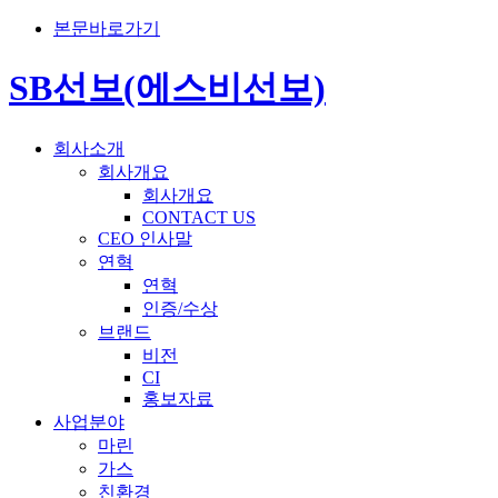
본문바로가기
SB선보(에스비선보)
회사소개
회사개요
회사개요
CONTACT US
CEO 인사말
연혁
연혁
인증/수상
브랜드
비전
CI
홍보자료
사업분야
마린
가스
친환경