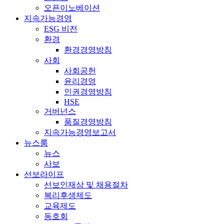
오픈이노베이션
지속가능경영
ESG 비전
환경
환경경영방침
사회
사회공헌
윤리경영
인권경영방침
HSE
거버넌스
품질경영방침
지속가능경영보고서
뉴스룸
뉴스
사보
선보라이프
선보인재상 및 채용절차
복리후생제도
교육제도
동호회