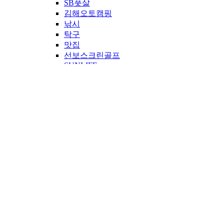
SB풋살
김해오토캠핑
낚시
탁구
맛집
선보스크린골프
SUNLIFE
시네마영암
영암스크린골프
산악트레일런
보드이야기
같이해볼링
선보무비
공굴러가유
임팩트
선보 봉사단
만루홈런
공지사항
IR
투자정보
공시정보
재무정보