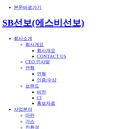
본문바로가기
SB선보(에스비선보)
회사소개
회사개요
회사개요
CONTACT US
CEO 인사말
연혁
연혁
인증/수상
브랜드
비전
CI
홍보자료
사업분야
마린
가스
친환경