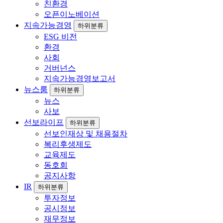
친환경
오픈이노베이션
지속가능경영
하위분류
ESG 비전
환경
사회
거버넌스
지속가능경영보고서
뉴스룸
하위분류
뉴스
사보
선보라이프
하위분류
선보인재상 및 채용절차
복리후생제도
교육제도
동호회
공지사항
IR
하위분류
투자정보
공시정보
재무정보