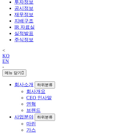
투자정보
공시정보
재무정보
지배구조
IR 자료실
실적발표
주식정보
<
KO
EN
-
메뉴 닫기
회사소개
하위분류
회사개요
CEO 인사말
연혁
브랜드
사업분야
하위분류
마린
가스