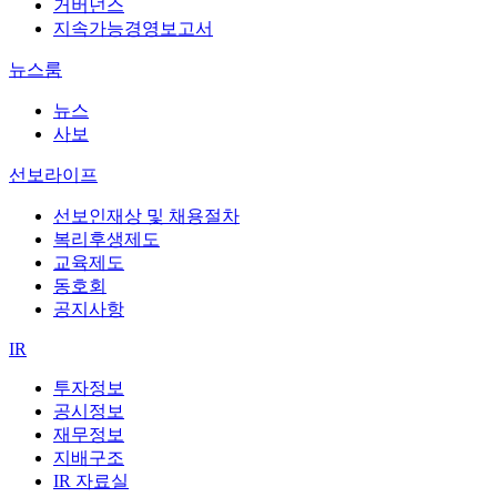
거버넌스
지속가능경영보고서
뉴스룸
뉴스
사보
선보라이프
선보인재상 및 채용절차
복리후생제도
교육제도
동호회
공지사항
IR
투자정보
공시정보
재무정보
지배구조
IR 자료실