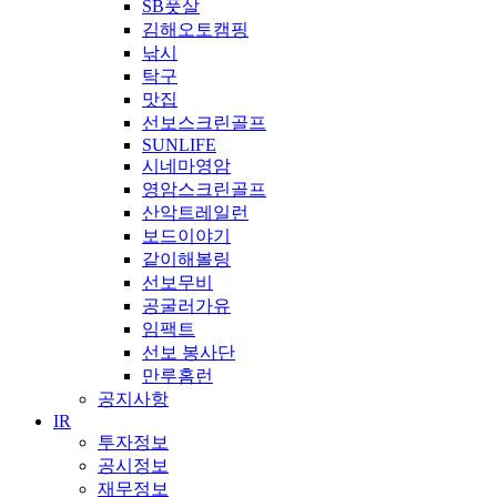
SB풋살
김해오토캠핑
낚시
탁구
맛집
선보스크린골프
SUNLIFE
시네마영암
영암스크린골프
산악트레일런
보드이야기
같이해볼링
선보무비
공굴러가유
임팩트
선보 봉사단
만루홈런
공지사항
IR
투자정보
공시정보
재무정보