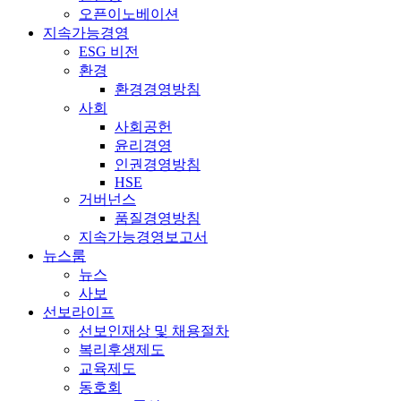
오픈이노베이션
지속가능경영
ESG 비전
환경
환경경영방침
사회
사회공헌
윤리경영
인권경영방침
HSE
거버넌스
품질경영방침
지속가능경영보고서
뉴스룸
뉴스
사보
선보라이프
선보인재상 및 채용절차
복리후생제도
교육제도
동호회