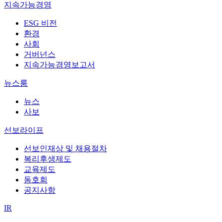
지속가능경영
ESG 비전
환경
사회
거버넌스
지속가능경영보고서
뉴스룸
뉴스
사보
선보라이프
선보인재상 및 채용절차
복리후생제도
교육제도
동호회
공지사항
IR