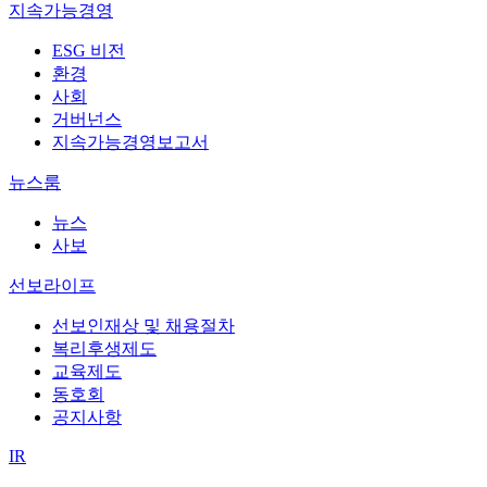
지속가능경영
ESG 비전
환경
사회
거버넌스
지속가능경영보고서
뉴스룸
뉴스
사보
선보라이프
선보인재상 및 채용절차
복리후생제도
교육제도
동호회
공지사항
IR