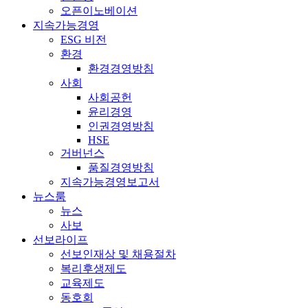
오픈이노베이션
지속가능경영
ESG 비전
환경
환경경영방침
사회
사회공헌
윤리경영
인권경영방침
HSE
거버넌스
품질경영방침
지속가능경영보고서
뉴스룸
뉴스
사보
선보라이프
선보인재상 및 채용절차
복리후생제도
교육제도
동호회