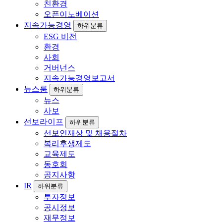
친환경
오픈이노베이션
지속가능경영
하위분류
ESG 비전
환경
사회
거버넌스
지속가능경영보고서
뉴스룸
하위분류
뉴스
사보
선보라이프
하위분류
선보인재상 및 채용절차
복리후생제도
교육제도
동호회
공지사항
IR
하위분류
투자정보
공시정보
재무정보