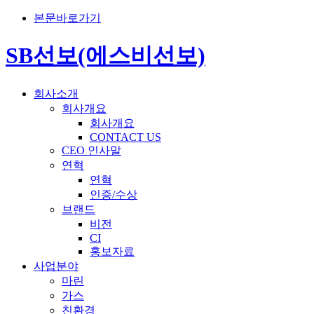
본문바로가기
SB선보(에스비선보)
회사소개
회사개요
회사개요
CONTACT US
CEO 인사말
연혁
연혁
인증/수상
브랜드
비전
CI
홍보자료
사업분야
마린
가스
친환경