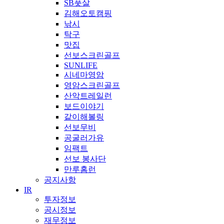
SB풋살
김해오토캠핑
낚시
탁구
맛집
선보스크린골프
SUNLIFE
시네마영암
영암스크린골프
산악트레일런
보드이야기
같이해볼링
선보무비
공굴러가유
임팩트
선보 봉사단
만루홈런
공지사항
IR
투자정보
공시정보
재무정보