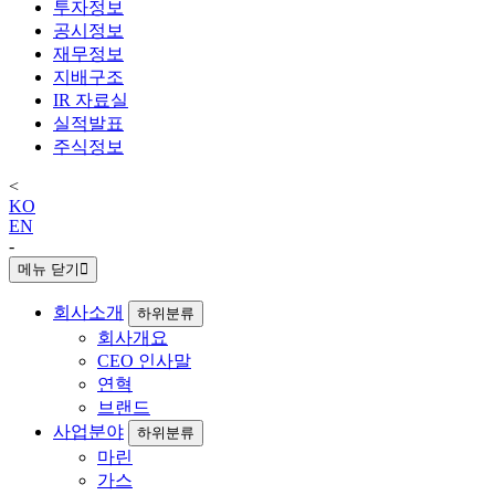
투자정보
공시정보
재무정보
지배구조
IR 자료실
실적발표
주식정보
<
KO
EN
-
메뉴 닫기
회사소개
하위분류
회사개요
CEO 인사말
연혁
브랜드
사업분야
하위분류
마린
가스