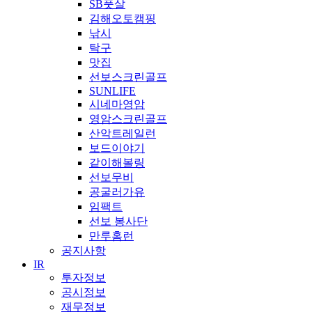
SB풋살
김해오토캠핑
낚시
탁구
맛집
선보스크린골프
SUNLIFE
시네마영암
영암스크린골프
산악트레일런
보드이야기
같이해볼링
선보무비
공굴러가유
임팩트
선보 봉사단
만루홈런
공지사항
IR
투자정보
공시정보
재무정보