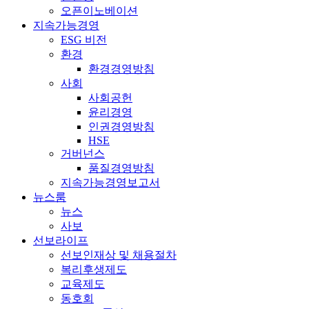
오픈이노베이션
지속가능경영
ESG 비전
환경
환경경영방침
사회
사회공헌
윤리경영
인권경영방침
HSE
거버넌스
품질경영방침
지속가능경영보고서
뉴스룸
뉴스
사보
선보라이프
선보인재상 및 채용절차
복리후생제도
교육제도
동호회