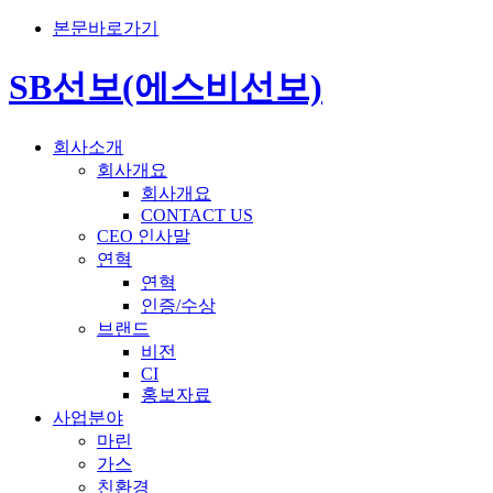
본문바로가기
SB선보(에스비선보)
회사소개
회사개요
회사개요
CONTACT US
CEO 인사말
연혁
연혁
인증/수상
브랜드
비전
CI
홍보자료
사업분야
마린
가스
친환경