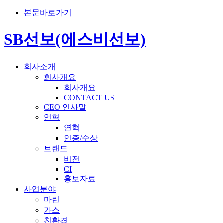
본문바로가기
SB선보(에스비선보)
회사소개
회사개요
회사개요
CONTACT US
CEO 인사말
연혁
연혁
인증/수상
브랜드
비전
CI
홍보자료
사업분야
마린
가스
친환경