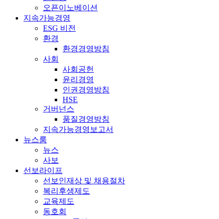
오픈이노베이션
지속가능경영
ESG 비전
환경
환경경영방침
사회
사회공헌
윤리경영
인권경영방침
HSE
거버넌스
품질경영방침
지속가능경영보고서
뉴스룸
뉴스
사보
선보라이프
선보인재상 및 채용절차
복리후생제도
교육제도
동호회