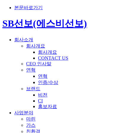
본문바로가기
SB선보(에스비선보)
회사소개
회사개요
회사개요
CONTACT US
CEO 인사말
연혁
연혁
인증/수상
브랜드
비전
CI
홍보자료
사업분야
마린
가스
친환경