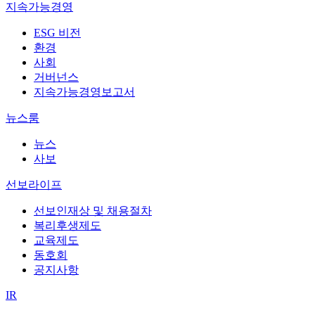
지속가능경영
ESG 비전
환경
사회
거버넌스
지속가능경영보고서
뉴스룸
뉴스
사보
선보라이프
선보인재상 및 채용절차
복리후생제도
교육제도
동호회
공지사항
IR