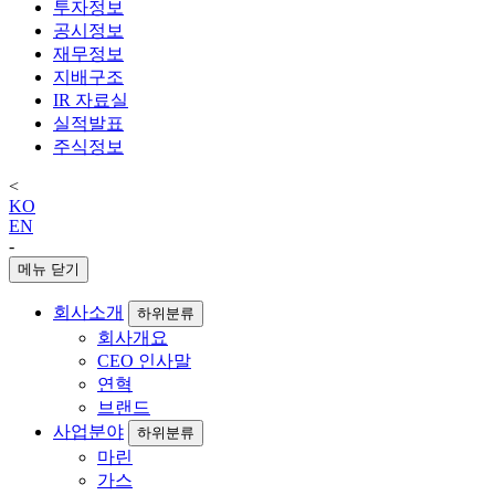
투자정보
공시정보
재무정보
지배구조
IR 자료실
실적발표
주식정보
<
KO
EN
-
메뉴 닫기
회사소개
하위분류
회사개요
CEO 인사말
연혁
브랜드
사업분야
하위분류
마린
가스