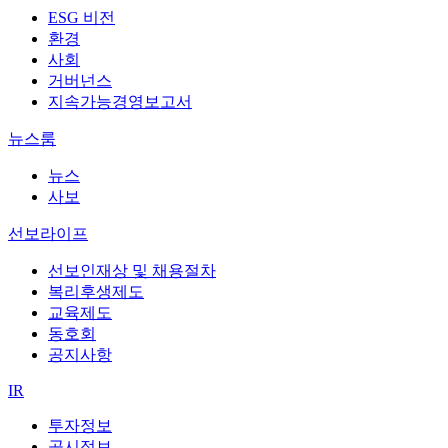
ESG 비전
환경
사회
거버넌스
지속가능경영보고서
뉴스룸
뉴스
사보
선보라이프
선보인재상 및 채용절차
복리후생제도
교육제도
동호회
공지사항
IR
투자정보
공시정보