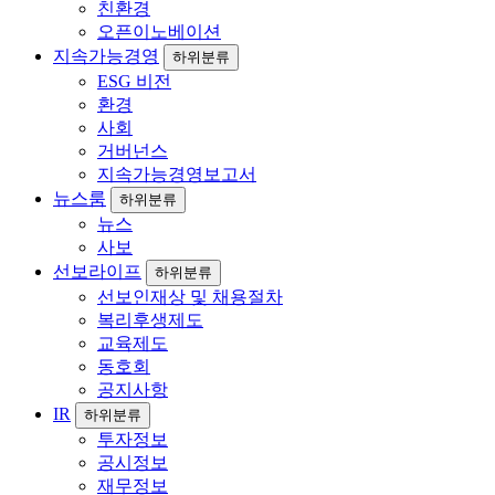
친환경
오픈이노베이션
지속가능경영
하위분류
ESG 비전
환경
사회
거버넌스
지속가능경영보고서
뉴스룸
하위분류
뉴스
사보
선보라이프
하위분류
선보인재상 및 채용절차
복리후생제도
교육제도
동호회
공지사항
IR
하위분류
투자정보
공시정보
재무정보