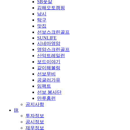
SB풋살
김해오토캠핑
낚시
탁구
맛집
선보스크린골프
SUNLIFE
시네마영암
영암스크린골프
산악트레일런
보드이야기
같이해볼링
선보무비
공굴러가유
임팩트
선보 봉사단
만루홈런
공지사항
IR
투자정보
공시정보
재무정보