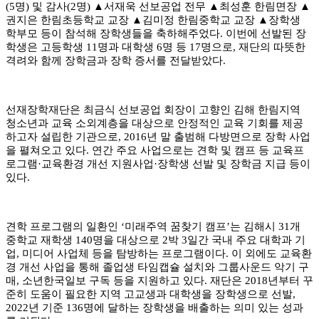
(5
명
)
및 감사
(2
명
) ▲
서재욱 선보공업 전무
▲
최성훈 한림면장
▲
권지은 한림초등학교 교장
▲
김미정 한림중학교 교장
▲
장학생
학부모 등이 참석해 장학생들을 축하해주었다
.
이번에 선발된 장
학생은 고등학생
11
명과 대학생
6
명 등
17
명으로
,
재단의 따뜻한
격려와 함께 장학금과 장학 증서를 전달받았다
.
선재장학재단은 최금식 선보공업 회장이 고향인 김해 한림지역
청소년과 교육 소외계층을 대상으로 안정적인 교육 기회를 제공
하고자 설립한 기관으로
, 2016
년 말 출범해 다방면으로 장학 사업
을 펼쳐오고 있다
.
연간 주요 사업으로는 견학 및 캠프 등 교육프
로그램
·
교육환경 개선 지원사업·장학생 선발 및 장학금 지급 등이
있다
.
견학 프로그램의 일환인
‘
미래주역 꿈찾기 캠프
’
는 김해시
31
개
중학교 재학생
140
명을 대상으로
2
박
3
일간 국내 주요 대학과 기
업
,
미디어 사업체 등을 탐방하는 프로그램이다
.
이 외에도 교육환
경 개선 사업을 통해 졸업생 타임캡슐 설치와 그룹사운드 악기 구
매
,
소년한국일보 구독 등을 지원하고 있다
.
재단은
2018
년부터 꾸
준히 도움이 필요한 지역 고교생과 대학생을 장학생으로 선발
,
2022
년 기준
136
명에 달하는 장학생을 배출하는 의미 있는 성과