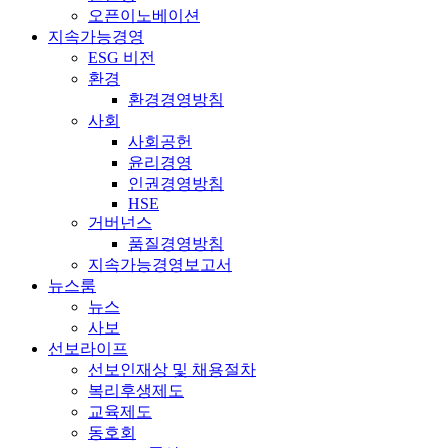
오픈이노베이션
지속가능경영
ESG 비전
환경
환경경영방침
사회
사회공헌
윤리경영
인권경영방침
HSE
거버넌스
품질경영방침
지속가능경영보고서
뉴스룸
뉴스
사보
선보라이프
선보인재상 및 채용절차
복리후생제도
교육제도
동호회