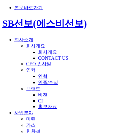
본문바로가기
SB선보(에스비선보)
회사소개
회사개요
회사개요
CONTACT US
CEO 인사말
연혁
연혁
인증/수상
브랜드
비전
CI
홍보자료
사업분야
마린
가스
친환경