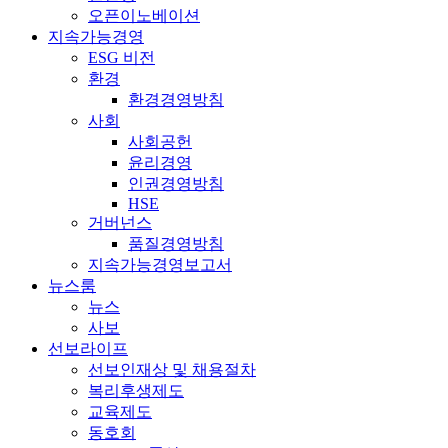
오픈이노베이션
지속가능경영
ESG 비전
환경
환경경영방침
사회
사회공헌
윤리경영
인권경영방침
HSE
거버넌스
품질경영방침
지속가능경영보고서
뉴스룸
뉴스
사보
선보라이프
선보인재상 및 채용절차
복리후생제도
교육제도
동호회