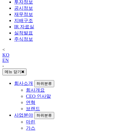
투자정보
공시정보
재무정보
지배구조
IR 자료실
실적발표
주식정보
<
KO
EN
-
메뉴 닫기
회사소개
하위분류
회사개요
CEO 인사말
연혁
브랜드
사업분야
하위분류
마린
가스