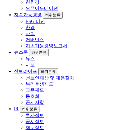
친환경
오픈이노베이션
지속가능경영
하위분류
ESG 비전
환경
사회
거버넌스
지속가능경영보고서
뉴스룸
하위분류
뉴스
사보
선보라이프
하위분류
선보인재상 및 채용절차
복리후생제도
교육제도
동호회
공지사항
IR
하위분류
투자정보
공시정보
재무정보