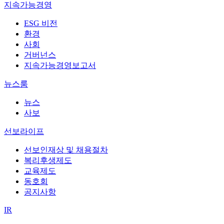
지속가능경영
ESG 비전
환경
사회
거버넌스
지속가능경영보고서
뉴스룸
뉴스
사보
선보라이프
선보인재상 및 채용절차
복리후생제도
교육제도
동호회
공지사항
IR