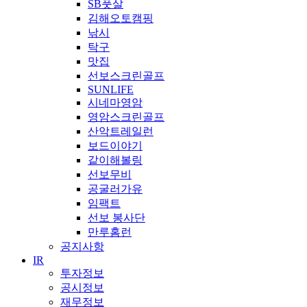
SB풋살
김해오토캠핑
낚시
탁구
맛집
선보스크린골프
SUNLIFE
시네마영암
영암스크린골프
산악트레일런
보드이야기
같이해볼링
선보무비
공굴러가유
임팩트
선보 봉사단
만루홈런
공지사항
IR
투자정보
공시정보
재무정보