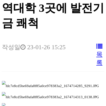
역대학 3곳에 발전기
금 쾌척
작성일
23-01-26 15:25
목
록