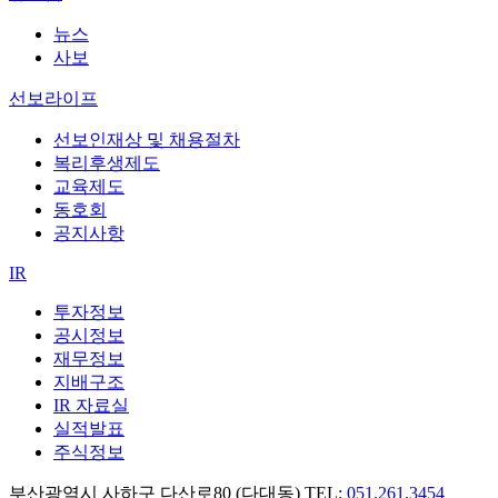
뉴스
사보
선보라이프
선보인재상 및 채용절차
복리후생제도
교육제도
동호회
공지사항
IR
투자정보
공시정보
재무정보
지배구조
IR 자료실
실적발표
주식정보
부산광역시 사하구 다산로80 (다대동) TEL:
051.261.3454