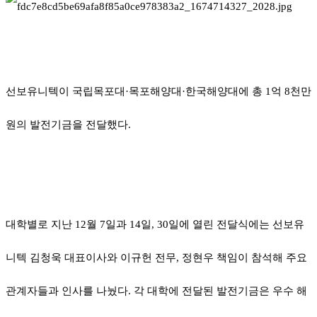
선보유니텍이 국립목포대
·
목포해양대
·
한국해양대에 총
1
억
8
천만
원의 발전기금을 전달했다
.
대학별로 지난
12
월
7
일과
14
일
, 30
일에 열린 전달식에는 선보유
니텍 김청욱 대표이사와 이규헌 전무
,
정현우 책임이 참석해 주요
관계자들과 인사를 나눴다
.
각 대학에 전달된 발전기금은 우수 해