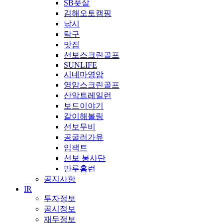
SB풋살
김해오토캠핑
낚시
탁구
맛집
선보스크린골프
SUNLIFE
시네마영암
영암스크린골프
산악트레일런
보드이야기
같이해볼링
선보무비
공굴러가유
임팩트
선보 봉사단
만루홈런
공지사항
IR
투자정보
공시정보
재무정보