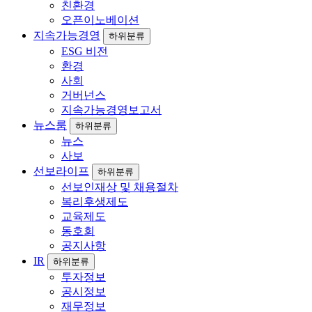
친환경
오픈이노베이션
지속가능경영
하위분류
ESG 비전
환경
사회
거버넌스
지속가능경영보고서
뉴스룸
하위분류
뉴스
사보
선보라이프
하위분류
선보인재상 및 채용절차
복리후생제도
교육제도
동호회
공지사항
IR
하위분류
투자정보
공시정보
재무정보