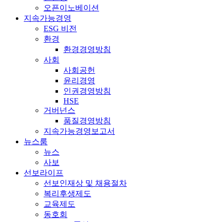
오픈이노베이션
지속가능경영
ESG 비전
환경
환경경영방침
사회
사회공헌
윤리경영
인권경영방침
HSE
거버넌스
품질경영방침
지속가능경영보고서
뉴스룸
뉴스
사보
선보라이프
선보인재상 및 채용절차
복리후생제도
교육제도
동호회