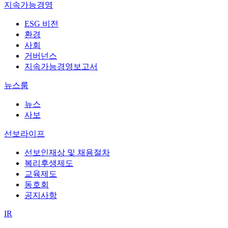
지속가능경영
ESG 비전
환경
사회
거버넌스
지속가능경영보고서
뉴스룸
뉴스
사보
선보라이프
선보인재상 및 채용절차
복리후생제도
교육제도
동호회
공지사항
IR