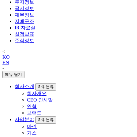
투자정보
공시정보
재무정보
지배구조
IR 자료실
실적발표
주식정보
<
KO
EN
-
메뉴 닫기
회사소개
하위분류
회사개요
CEO 인사말
연혁
브랜드
사업분야
하위분류
마린
가스