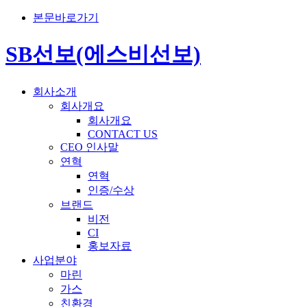
본문바로가기
SB선보(에스비선보)
회사소개
회사개요
회사개요
CONTACT US
CEO 인사말
연혁
연혁
인증/수상
브랜드
비전
CI
홍보자료
사업분야
마린
가스
친환경