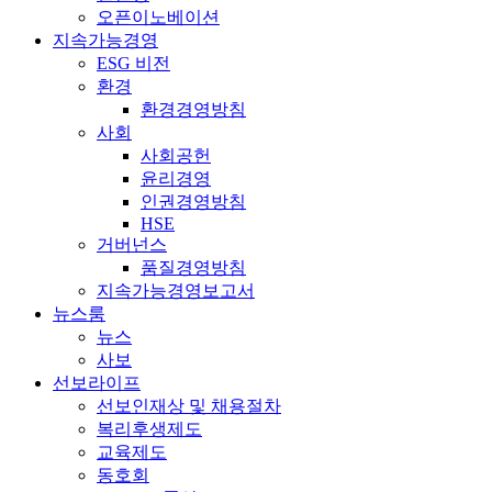
오픈이노베이션
지속가능경영
ESG 비전
환경
환경경영방침
사회
사회공헌
윤리경영
인권경영방침
HSE
거버넌스
품질경영방침
지속가능경영보고서
뉴스룸
뉴스
사보
선보라이프
선보인재상 및 채용절차
복리후생제도
교육제도
동호회