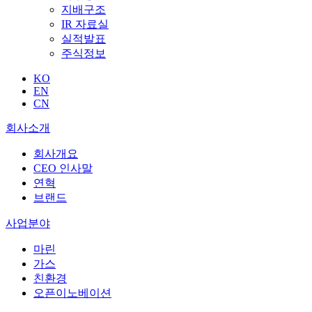
지배구조
IR 자료실
실적발표
주식정보
KO
EN
CN
회사소개
회사개요
CEO 인사말
연혁
브랜드
사업분야
마린
가스
친환경
오픈이노베이션