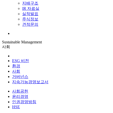
지배구조
IR 자료실
실적발표
주식정보
견적문의
Sustainable Management
사회
ESG 비전
환경
사회
거버넌스
지속가능경영보고서
사회공헌
윤리경영
인권경영방침
HSE