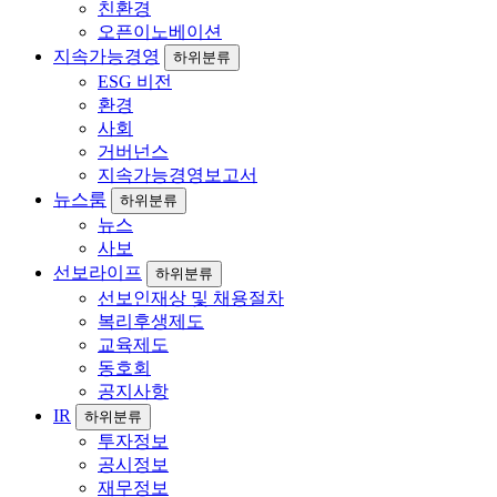
친환경
오픈이노베이션
지속가능경영
하위분류
ESG 비전
환경
사회
거버넌스
지속가능경영보고서
뉴스룸
하위분류
뉴스
사보
선보라이프
하위분류
선보인재상 및 채용절차
복리후생제도
교육제도
동호회
공지사항
IR
하위분류
투자정보
공시정보
재무정보