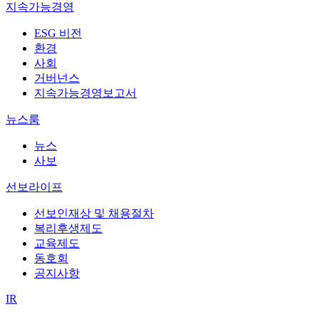
지속가능경영
ESG 비전
환경
사회
거버넌스
지속가능경영보고서
뉴스룸
뉴스
사보
선보라이프
선보인재상 및 채용절차
복리후생제도
교육제도
동호회
공지사항
IR