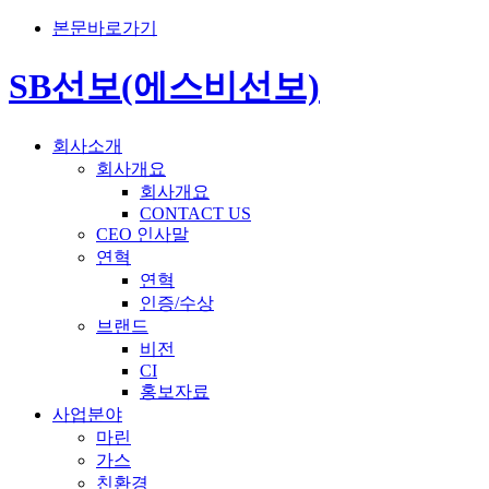
본문바로가기
SB선보(에스비선보)
회사소개
회사개요
회사개요
CONTACT US
CEO 인사말
연혁
연혁
인증/수상
브랜드
비전
CI
홍보자료
사업분야
마린
가스
친환경