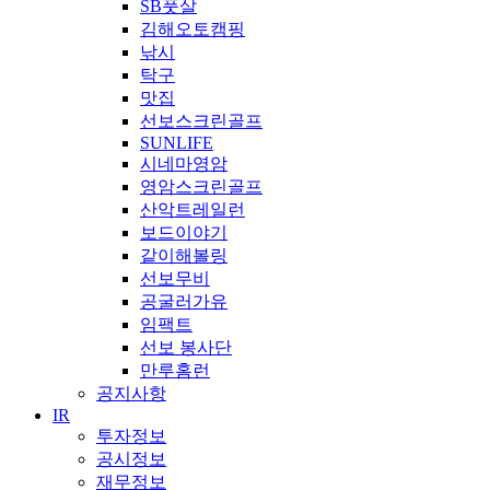
SB풋살
김해오토캠핑
낚시
탁구
맛집
선보스크린골프
SUNLIFE
시네마영암
영암스크린골프
산악트레일런
보드이야기
같이해볼링
선보무비
공굴러가유
임팩트
선보 봉사단
만루홈런
공지사항
IR
투자정보
공시정보
재무정보