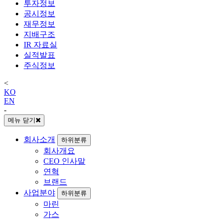
투자정보
공시정보
재무정보
지배구조
IR 자료실
실적발표
주식정보
<
KO
EN
-
메뉴 닫기
회사소개
하위분류
회사개요
CEO 인사말
연혁
브랜드
사업분야
하위분류
마린
가스