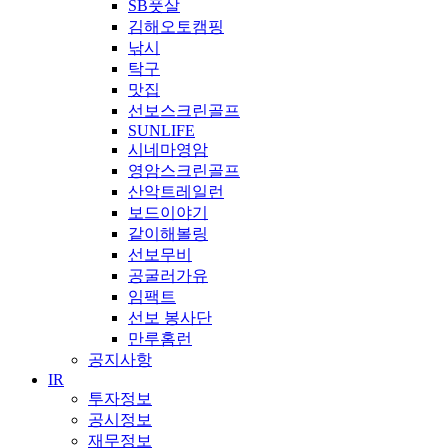
SB풋살
김해오토캠핑
낚시
탁구
맛집
선보스크린골프
SUNLIFE
시네마영암
영암스크린골프
산악트레일런
보드이야기
같이해볼링
선보무비
공굴러가유
임팩트
선보 봉사단
만루홈런
공지사항
IR
투자정보
공시정보
재무정보