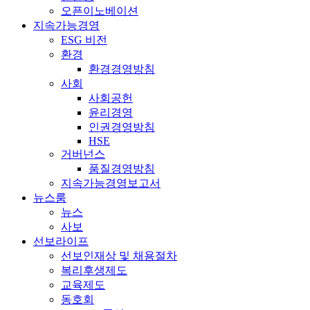
오픈이노베이션
지속가능경영
ESG 비전
환경
환경경영방침
사회
사회공헌
윤리경영
인권경영방침
HSE
거버넌스
품질경영방침
지속가능경영보고서
뉴스룸
뉴스
사보
선보라이프
선보인재상 및 채용절차
복리후생제도
교육제도
동호회