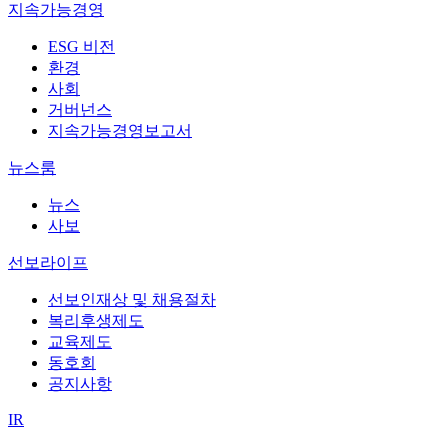
지속가능경영
ESG 비전
환경
사회
거버넌스
지속가능경영보고서
뉴스룸
뉴스
사보
선보라이프
선보인재상 및 채용절차
복리후생제도
교육제도
동호회
공지사항
IR