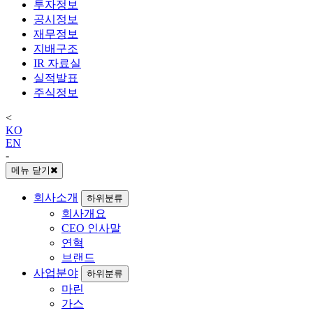
투자정보
공시정보
재무정보
지배구조
IR 자료실
실적발표
주식정보
<
KO
EN
-
메뉴 닫기
회사소개
하위분류
회사개요
CEO 인사말
연혁
브랜드
사업분야
하위분류
마린
가스