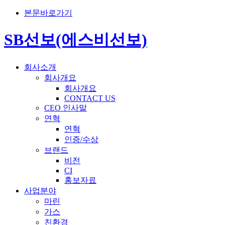
본문바로가기
SB선보(에스비선보)
회사소개
회사개요
회사개요
CONTACT US
CEO 인사말
연혁
연혁
인증/수상
브랜드
비전
CI
홍보자료
사업분야
마린
가스
친환경