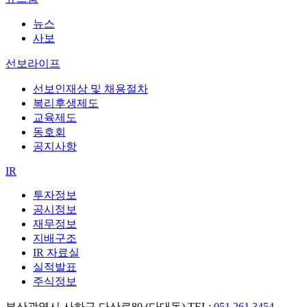
뉴스
사보
선보라이프
선보인재상 및 채용절차
복리후생제도
교육제도
동호회
공지사항
IR
투자정보
공시정보
재무정보
지배구조
IR 자료실
실적발표
주식정보
부산광역시 사하구 다산로80 (다대동) TEL:
051.261.3454