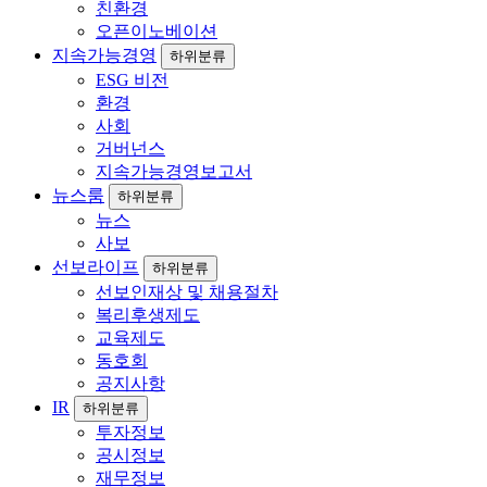
친환경
오픈이노베이션
지속가능경영
하위분류
ESG 비전
환경
사회
거버넌스
지속가능경영보고서
뉴스룸
하위분류
뉴스
사보
선보라이프
하위분류
선보인재상 및 채용절차
복리후생제도
교육제도
동호회
공지사항
IR
하위분류
투자정보
공시정보
재무정보