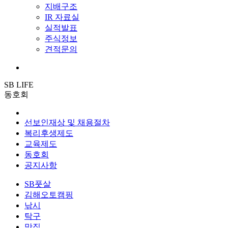
지배구조
IR 자료실
실적발표
주식정보
견적문의
SB LIFE
동호회
선보인재상 및 채용절차
복리후생제도
교육제도
동호회
공지사항
SB풋살
김해오토캠핑
낚시
탁구
맛집