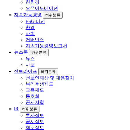
친환경
오픈이노베이션
지속가능경영
하위분류
ESG 비전
환경
사회
거버넌스
지속가능경영보고서
뉴스룸
하위분류
뉴스
사보
선보라이프
하위분류
선보인재상 및 채용절차
복리후생제도
교육제도
동호회
공지사항
IR
하위분류
투자정보
공시정보
재무정보