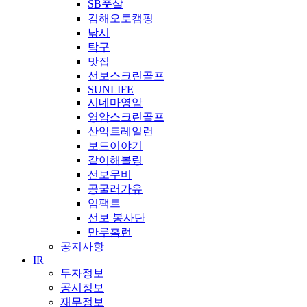
SB풋살
김해오토캠핑
낚시
탁구
맛집
선보스크린골프
SUNLIFE
시네마영암
영암스크린골프
산악트레일런
보드이야기
같이해볼링
선보무비
공굴러가유
임팩트
선보 봉사단
만루홈런
공지사항
IR
투자정보
공시정보
재무정보