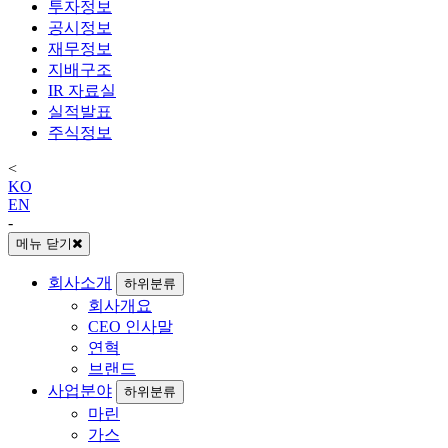
투자정보
공시정보
재무정보
지배구조
IR 자료실
실적발표
주식정보
<
KO
EN
-
메뉴 닫기
회사소개
하위분류
회사개요
CEO 인사말
연혁
브랜드
사업분야
하위분류
마린
가스