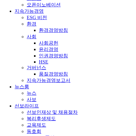
오픈이노베이션
지속가능경영
ESG 비전
환경
환경경영방침
사회
사회공헌
윤리경영
인권경영방침
HSE
거버넌스
품질경영방침
지속가능경영보고서
뉴스룸
뉴스
사보
선보라이프
선보인재상 및 채용절차
복리후생제도
교육제도
동호회