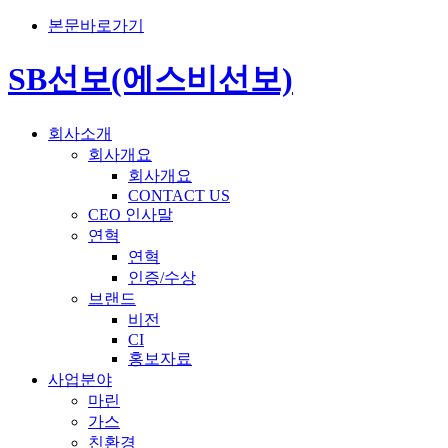
본문바로가기
SB선보(에스비선보)
회사소개
회사개요
회사개요
CONTACT US
CEO 인사말
연혁
연혁
인증/수상
브랜드
비전
CI
홍보자료
사업분야
마린
가스
친환경