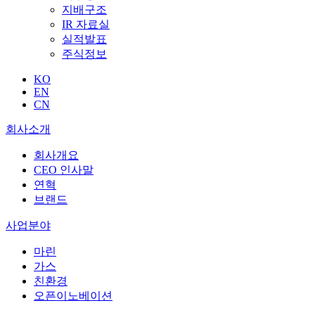
지배구조
IR 자료실
실적발표
주식정보
KO
EN
CN
회사소개
회사개요
CEO 인사말
연혁
브랜드
사업분야
마린
가스
친환경
오픈이노베이션