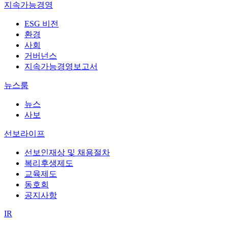
지속가능경영
ESG 비전
환경
사회
거버넌스
지속가능경영보고서
뉴스룸
뉴스
사보
선보라이프
선보인재상 및 채용절차
복리후생제도
교육제도
동호회
공지사항
IR