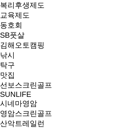
복리후생제도
교육제도
동호회
SB풋살
김해오토캠핑
낚시
탁구
맛집
선보스크린골프
SUNLIFE
시네마영암
영암스크린골프
산악트레일런