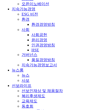
오픈이노베이션
지속가능경영
ESG 비전
환경
환경경영방침
사회
사회공헌
윤리경영
인권경영방침
HSE
거버넌스
품질경영방침
지속가능경영보고서
뉴스룸
뉴스
사보
선보라이프
선보인재상 및 채용절차
복리후생제도
교육제도
동호회