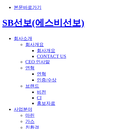
본문바로가기
SB선보(에스비선보)
회사소개
회사개요
회사개요
CONTACT US
CEO 인사말
연혁
연혁
인증/수상
브랜드
비전
CI
홍보자료
사업분야
마린
가스
친환경