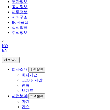
투자정보
공시정보
재무정보
지배구조
IR 자료실
실적발표
주식정보
<
KO
EN
-
메뉴 닫기
회사소개
하위분류
회사개요
CEO 인사말
연혁
브랜드
사업분야
하위분류
마린
가스