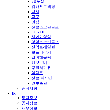
SB풋살
김해오토캠핑
낚시
탁구
맛집
선보스크린골프
SUNLIFE
시네마영암
영암스크린골프
산악트레일런
보드이야기
같이해볼링
선보무비
공굴러가유
임팩트
선보 봉사단
만루홈런
공지사항
IR
투자정보
공시정보
재무정보