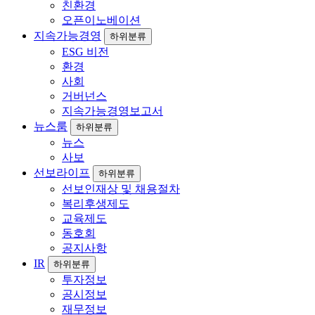
친환경
오픈이노베이션
지속가능경영
하위분류
ESG 비전
환경
사회
거버넌스
지속가능경영보고서
뉴스룸
하위분류
뉴스
사보
선보라이프
하위분류
선보인재상 및 채용절차
복리후생제도
교육제도
동호회
공지사항
IR
하위분류
투자정보
공시정보
재무정보