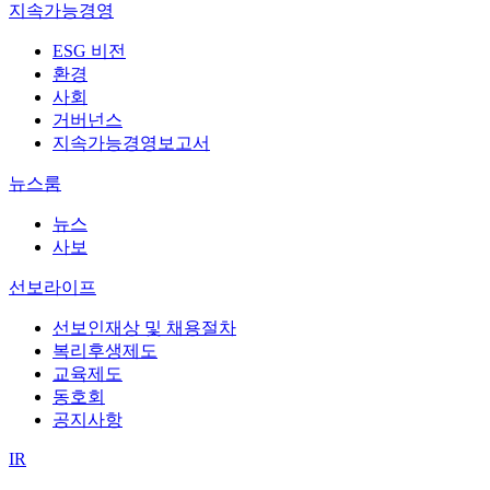
지속가능경영
ESG 비전
환경
사회
거버넌스
지속가능경영보고서
뉴스룸
뉴스
사보
선보라이프
선보인재상 및 채용절차
복리후생제도
교육제도
동호회
공지사항
IR