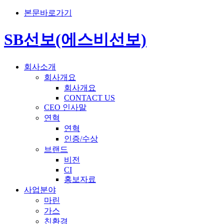
본문바로가기
SB선보(에스비선보)
회사소개
회사개요
회사개요
CONTACT US
CEO 인사말
연혁
연혁
인증/수상
브랜드
비전
CI
홍보자료
사업분야
마린
가스
친환경