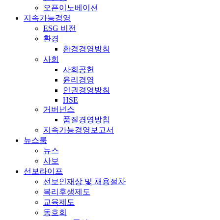
오픈이노베이션
지속가능경영
ESG 비전
환경
환경경영방침
사회
사회공헌
윤리경영
인권경영방침
HSE
거버넌스
품질경영방침
지속가능경영보고서
뉴스룸
뉴스
사보
선보라이프
선보인재상 및 채용절차
복리후생제도
교육제도
동호회