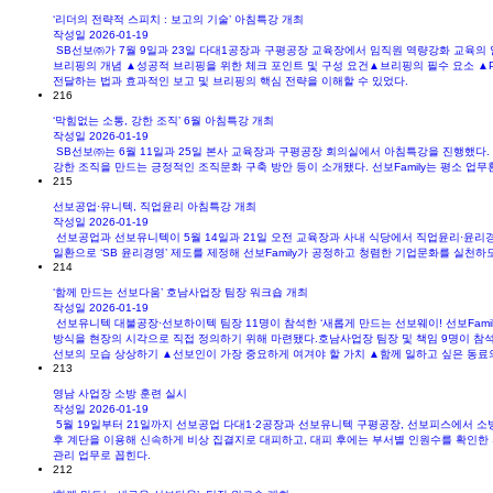
‘리더의 전략적 스피치 : 보고의 기술’ 아침특강 개최
작성일
2026-01-19
SB선보㈜가 7월 9일과 23일 다대1공장과 구평공장 교육장에서 임직원 역량강화 교육의 
브리핑의 개념 ▲성공적 브리핑을 위한 체크 포인트 및 구성 요건▲브리핑의 필수 요소 ▲P
전달하는 법과 효과적인 보고 및 브리핑의 핵심 전략을 이해할 수 있었다.
216
‘막힘없는 소통, 강한 조직’ 6월 아침특강 개최
작성일
2026-01-19
SB선보㈜는 6월 11일과 25일 본사 교육장과 구평공장 회의실에서 아침특강을 진행했다. 
강한 조직을 만드는 긍정적인 조직문화 구축 방안 등이 소개됐다. 선보Family는 평소 
215
선보공업·유니텍, 직업윤리 아침특강 개최
작성일
2026-01-19
선보공업과 선보유니텍이 5월 14일과 21일 오전 교육장과 사내 식당에서 직업윤리·윤리
일환으로 ‘SB 윤리경영’ 제도를 제정해 선보Family가 공정하고 청렴한 기업문화를 실천
214
‘함께 만드는 선보다움’ 호남사업장 팀장 워크숍 개최
작성일
2026-01-19
선보유니텍 대불공장·선보하이텍 팀장 11명이 참석한 ‘새롭게 만드는 선보웨이! 선보Famil
방식을 현장의 시각으로 직접 정의하기 위해 마련됐다.호남사업장 팀장 및 책임 9명이 참석
선보의 모습 상상하기 ▲선보인이 가장 중요하게 여겨야 할 가치 ▲함께 일하고 싶은 동료
213
영남 사업장 소방 훈련 실시
작성일
2026-01-19
5월 19일부터 21일까지 선보공업 다대1·2공장과 선보유니텍 구평공장, 선보피스에서 소
후 계단을 이용해 신속하게 비상 집결지로 대피하고, 대피 후에는 부서별 인원수를 확인한 
관리 업무로 꼽힌다.
212