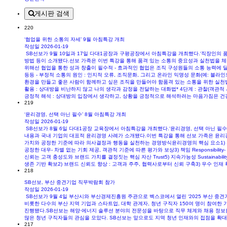
게시판 검색
220
‘협업을 위한 소통의 자세’ 9월 아침특강 개최
작성일
2026-01-19
SB선보가 9월 10일과 17일 다대1공장과 구평공장에서 아침특강을 개최했다.‘직장인의 
방법 등이 소개됐다.선보 가족은 이번 특강을 통해 품격 있는 소통의 중요성과 실천법을 체
위해선 협업을 통한 성과 창출이 필수적 - 효과적인 협업은 조직 구성원들의 소통 능력에 달
등등 - 부정적 소통의 원인 : 인지적 오류, 조직문화, 그리고 온라인 익명성 문화(예: 블
환경을 만들고 좋은 사람이 함께하고 싶은 조직을 만들어야 함품격 있는 소통을 위한 실천법- 
활용 : 상대방을 비난하지 않고 나의 생각과 감정을 전달하는 대화법* 4단계 : 관찰(객관적 
긍정적 해석 : 상대방의 입장에서 생각하고, 상황을 긍정적으로 해석하려는 마음가짐은 건
219
‘윤리경영, 선택 아닌 필수’ 8월 아침특강 개최
작성일
2026-01-19
SB선보가 8월 6일 다대1공장 교육장에서 아침특강을 개최했다.‘윤리경영, 선택 아닌 필수
내용과 국내 기업의 대표적 윤리경영 사례가 소개됐다.이번 특강을 통해 선보 가족은 윤리
가치와 공정한 기준에 따라 의사결정과 행동을 실천하는 경영방식윤리경영의 핵심 요소1) ​투명성 
공정한 대우- 차별 없는 기회 제공, 객관적 기준에 따른 평가와 보상3) 책임 Responsib
신뢰는 고객 충성도와 브랜드 가치를 결정짓는 핵심 자산 Trust5) 지속가능성 Sustaina
생존 기반 확보2) 브랜드 신뢰도 향상 : 고객과 주주, 협력사로부터 신뢰 구축3) 우수 인재 
218
SB선보, 부산 중견기업 직무박람회 참가
작성일
2026-01-19
SB선보가 9월 4일 부산시와 부산경제진흥원 주관으로 벡스코에서 열린 ‘2025 부산 중
비롯한 다수의 부산 지역 기업과 스타트업, 대학 관계자, 청년 구직자 150여 명이 참여
진행됐다.SB선보는 해양·에너지 솔루션 분야의 전문성을 바탕으로 직무 체계와 채용 정보
많은 청년 구직자들의 관심을 모았다. SB선보는 앞으로도 지역 청년 인재와의 접점을 확대
217