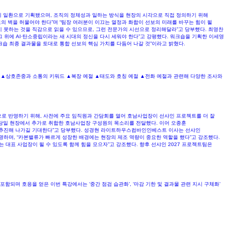
로젝트의 일환으로 기획됐으며, 조직의 정체성과 일하는 방식을 현장의 시각으로 직접 정의하기 위해
로 서로의 벽을 허물어야 한다”며 “팀장 여러분이 이끄는 열정과 화합이 선보의 미래를 바꾸는 힘이 될
보지 못하는 것을 직감으로 읽을 수 있으므로, 그런 전문가의 시선으로 정리해달라”고 당부했다. 최영찬
그 위에 AI·탄소중립이라는 새 시대의 정신을 다시 세워야 한다”고 강평했다. 워크숍을 기획한 이세영
워크숍 최종 결과물을 토대로 통합 선보의 핵심 가치를 다듬어 나갈 것”이라고 밝혔다. ​
힘 ▲상호존중과 소통의 키워드 ▲복장 예절 ▲태도와 호칭 예절 ▲전화 예절과 관련해 다양한 조사와
으로 반영하기 위해, 사전에 주요 임직원과 간담회를 열어 호남사업장이 선샤인 프로젝트를 더 잘
 당일 현장에서 추가로 취합한 호남사업장 구성원의 목소리를 전달했다. 이어 오종훈
 추진해 나가길 기대한다”고 당부했다. 성경현 라이트하우스컴바인인베스트 이사는 선샤인
하며, “카본밸류가 빠르게 성장한 배경에는 현장의 제조 역량이 중요한 역할을 했다”고 강조했다.
대표 사업장이 될 수 있도록 함께 힘을 모으자”고 강조했다. 향후 선샤인 2027 프로젝트팀은
함되며 호응을 얻은 이번 특강에서는 ‘중간 점검 습관화’, ‘마감 기한 및 결과물 관련 지시 구체화’