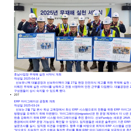
호남사업장 무재해 실천 서약식 개최
작성일
2025-04-14
선보유니텍 대불공장과 선보하이텍이 3월 27일 현장 안전의식 제고를 위한 무재해 실천 
이뤄진 무재해 실천 서약서를 낭독하고 전원 서명하며 안전 근무를 다짐했다. 대불공장은 202
구성원들이 상시 숙지할 수 있도록 했다.​
207
ERP 마이그레이션 공청회 개최
작성일
2025-03-24
선보는 2월 7일 본사 옥상 교육장에서 최신 ERP 시스템으로의 전환을 위한 ERP 마이그
방향성을 모색하기 위해 마련됐다. ‘마이그레이션(migration)’은 한 운영 체계에서 더
한층 강화하기 위해 ERP 시스템 마이그레이션을 추진 중이다. 선보Family는 새로운 JA
환경에서의 ERP 운영 가능성도 확인할 수 있었다. 임직원들은 새로운 솔루션이 기존 ER
설문조사를 실시, 임직원 의견을 수렴했다. 향후 이를 바탕으로 최적의 ERP 시스템을 선정
“앞으로도 지속적인 의견 수렴과 철저한 준비를 통해 ERP 마이그레이션을 성공적으로 추진