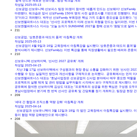
‘함께 만드는 새로운 선보다움’, 팀장 워크숍 개최
작성일
2025-05-13
​선보공업·선보유니텍·선보피스 팀장 31명이 참석한 ‘새롭게 만드는 선보웨이! 선보Famil
마련됐다. 워크숍은 앞서 선보Family 150여 명의 사전 설문조사를 기반으로 진행됐다. 최
것”이라고 격려했다. 박두선 선보Family 부회장은 핵심 가치 도출의 중요성을 강조했다.
선보엔젤파트너스 대표는 “선샤인 프로젝트가 미래 선보의 외형을 만드는 일이라면, 이번 워크
선보엔젤파트너스 이사는 “오늘 논의가 SUNSHINE 2027을 향해 선보가 ‘원팀’으로 달려
211
선보공업, ‘상호존중과 태도의 품격’ 아침특강 개최
작성일
2025-05-13
​선보공업이 4월 9일과 16일 교육장에서 아침특강을 실시했다.‘상호존중과 태도의 품격’
분석사례가 제시됐다. 선보Family는 이번 특강을 통해 직장생활에서 필요한 배려와 존중의 
210
선보유니텍·선보하이텍, ‘선샤인 2027 공유회’ 개최
작성일
2025-04-15
지난 3월 17일 선보하이텍에서 구성원과의 현장 중심 소통을 강화하기 위한 ‘선샤인 20
수행할 수 있는 실질적인 방안과 개선사항을 구체적으로 논의했다. 공유회에서는 먼저 이세
선보엔젤파트너스 대표는 “호남사업장은 선보공업의 신사업 분야에서 매우 중요한 역할을 
프로젝트의 실행 체계 및 관리 방법을 실무자들의 시각에서 보다 구체적으로 제시했다. 이
공유회에 참석한 선보하이텍 김상도 대표는 “프로젝트의 성공을 위한 핵심은 구성원 모두의 
호남사업장에서 분기에 한 번씩 선샤인 공유회 및 간담회를 정기 개최하고, 팀장급 현장 간
209
‘세대 간 협업과 조직소통 역량 강화’ 아침특강 개최
작성일
2025-04-14
선보공업과 선보유니텍이 3월 12일과 18일 각 법인 교육장에서 아침특강을 실시했다. 이번
등이 협업 역량 강화방안으로 제시됐다.​
208