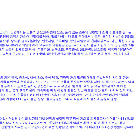
 맡았다. 강연에서는 소통의 중요성과 방해 요소, 품격 있는 소통의 실천법과 소통의 효과를 높이는
직장인의 품격은 단순한 친절함을 넘어, 일을 대하는 태도와 인성에서 비롯됨- 조직의 지속가능경영을
 월요병, 상사병, 일하기싫어증, 넵무새병, 유튜버병, 본인 제일주의, 천하태평주의, 나만 착한 아이병
은 신뢰를 무너뜨리고 개인과 조직 모두에게 악순환을 만듦. 우리가 먼저 좋은 사람이 되어 긍정적인 소통
 소통의 전제조건 의식 : 목표지향, 성과초점, 직무중심, 협업바탕, 상호존중- 비폭력 대화(NVC)
상대방의 요청에 공감하되, 자신의 상황을 솔직히 밝히고 대안을 함께 제시하는 것이 핵심 - 역지사지와
 기본 원칙, 중요성, 핵심 요소, 구성 범위, 전략적 가치 및윤리경영과 준법경영의 차이에 관한
계기를 마련했다.윤리경영이란?​기업이 단순히 법률을 준수하는 수준을 넘어, 사회가 요구하는 도덕적
 등에서의 공개성 유지2) 공정성 Fairness- 구성원, 협력사, 고객 등 모든 이해관계자에 대한
피하지 않는 문화 구축4) 신뢰- 지속적인 약속 이행과 일관성 있는 태도를 통한 조직 내·외부 신뢰 확보-
연계된 윤리적 가치 창출윤리경영의 전략적 가치1) 지속가능한 성장 : 단기 수익이 아닌 장기적 신뢰와
관리 가능5) ESG 평가 등급 향상 : 윤리경영은 ESG와 직결돼 투자 유치에 긍정적 영향
 취업박람회의 한계를 보완해 기업 현장의 실질적 직무 탐색 기회를 제공하고자 마련됐다. SB선보를
용시장의 진짜 이야기) ▲라이브 토크콘서트(현직자가 말하는 취업 스킬 및 취업 스토리) 등이
 진행하며 직무별 필요 역량과 경력 개발 방향을 안내하고,회사의 비전과 ESG 경영 방침도 공유해