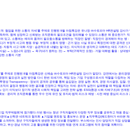
품격: 협업을 위한 소통의 자세’를 주제로 진행된 9월 아침특강은 유나정 ㈜수토피아 HR컨설팅 강사가
득하며, 함께 성장하고 신뢰받는 조직문화의 필요조건을 정리해볼 수 있었다.소통은 왜 중요한가?-​ 
려 있고, 소통에는 예의와 품격이 필요함소통을 방해하는 ‘직장인 질병’- 직장인이 경계해야 하는 병 :
라인드)가 부정적 사고와 행동 유발- 부정적 소통의 영향 : 근거 없는 사실 유포나 특정인에 대한 공격
자동적 사고 대화 지양 : 습관적으로 내뱉는 말 대신, 의식적으로 생각하고 대화하는 태도 기르기- 조직
사실) → 느낌(나의 감정) → 욕구(내가 원하는 것) → 부탁(구체적인 요청) - 거절 대화법 활용 : 
강한 소통의 기본
’를 주제로 진행된 8월 아침특강은 신예솜 ㈜수토피아 HR컨설팅 강사가 맡았다. 강연에서는 윤리경영의
경영의 필요성과 실천 방안을 다시 한번 되새기며, 책임 있는 기업 구성원으로서의 역할을 다짐하는 
Transparency - 정보의 공개와 공유를 통해 숨김없는 경영 실현- 회계, 경영 의사결정, 입찰, 인사
ility- 조직의 결정과 행동에 대한 결과를 인정하고 책임지는 자세- 윤리적 실천이 실패했을 때 책임을 회
bility- 단기 이익보다 장기적 생존과 사회적 책임을 고려한 전략 실행- ESG(환경·사회·지배구조)와 
확보 : 윤리적 조직문화를 통한 우수 인재 유인 및 유지4) 법적 리스크 예방 : 사전 예방 중심의 리스크 
견기업 직무박람회’에 참가했다.이번 행사는 청년 구직자들에게 다양한 직무 정보를 공유하고 채용 중심
한 가운데▲산학관 네트워크 협의회 ▲기업별 멘토링 및 홍보부스 운영 ▲직무특강(헤드헌터가 바라본 채
를 소개하며, 청년 구직자들에게 생생한 현장 정보를 전달했다. 부스에서는 인사 담당자가 직접 상담을
하고, 부산·경남 지역의 고용 활성화를 위한 다양한 채용 연계 프로그램에 적극 참여할 계획이다.