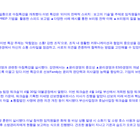
일환으로 아침특강을 개최했다.이번 특강은 ‘리더의 전략적 스피치 : 보고의 기술’을 주제로 임직원들
REP 기법을 활용한 스피드 보고법 ▲다양한 사례 예시를 통한 브리핑 전략 이해 ▲브리핑의 질을 높이
이번 특강 주제는 ‘막힘없는 소통! 강한 조직’으로, 조직 내 원활한 커뮤니케이션과 협업의 중요성을 
업무환경에서 자신의 소통 스타일을 점검하고, 서로의 의견을 존중하며 협력하는 방법을 고민해볼 수 있었
경영과 관련한 아침특강을 실시했다. 강연에서는 ▲윤리경영의 중요성 ▲윤리경영과 ESG경영의 개념 ▲
하도록 이끌고 있다.이번 특강으로 선보Family는 윤리적 판단력과 의사결정 능력을 향상하고, 기업의 
y 팀장 워크숍’이 4월 30일 대불공장에서 열렸다. 이번 워크숍은 4월 14일 부산에서 개최된 팀장 워
한 가운데, 워크숍을 기획한 이세영 선보엔젤파트너스 이사가 진행을 맡았다.선보의 미래 비전과 핵심 
의 자질 ▲통합법인 사명에 관한 의견 개진 등이 제시됐다.부산사업장과 호남사업장 워크숍을 토대로 
방 훈련이 실시됐다.이날 참석한 임직원들은 화재 등 비상 상황 발생 시 소화기 및 소방 호스 사용과 
후 소방관리자에게 현황을 보고하는 식으로 진행됐다. 건조한 봄철이 지나고 기온과 습도가 오르고 있지