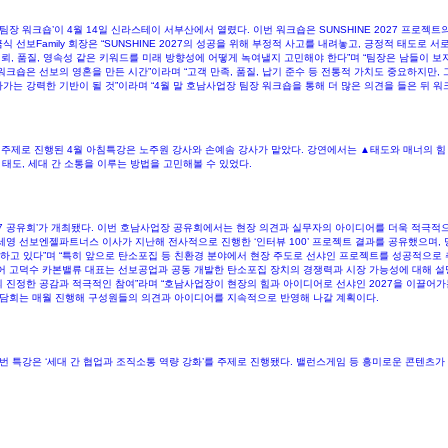
y 팀장 워크숍’이 4월 14일 신라스테이 서부산에서 열렸다. 이번 워크숍은 SUNSHINE 2027 프
금식 선보Family 회장은 “SUNSHINE 2027의 성공을 위해 부정적 사고를 내려놓고, 긍정적 태도
 “신뢰, 품질, 영속성 같은 키워드를 미래 방향성에 어떻게 녹여낼지 고민해야 한다”며 “팀장은 남들이 
숍은 선보의 영혼을 만든 시간”이라며 “고객 만족, 품질, 납기 준수 등 전통적 가치도 중요하지만, 
 나가는 강력한 기반이 될 것”이라며 “4월 말 호남사업장 팀장 워크숍을 통해 더 많은 의견을 들은 뒤 
을 주제로 진행된 4월 아침특강은 노주원 강사와 손예솜 강사가 맡았다. 강연에서는 ▲태도와 매너의 
태도, 세대 간 소통을 이루는 방법을 고민해볼 수 있었다. ​
27 공유회’가 개최됐다. 이번 호남사업장 공유회에서는 현장 의견과 실무자의 아이디어를 더욱 적극적
영 선보엔젤파트너스 이사가 지난해 전사적으로 진행한 ‘인터뷰 100’ 프로젝트 결과를 공유했으며,
하고 있다”며 “특히 앞으로 탄소포집 등 친환경 분야에서 현장 주도로 선샤인 프로젝트를 성공적으로
어 고덕수 카본밸류 대표는 선보공업과 공동 개발한 탄소포집 장치의 경쟁력과 시장 가능성에 대해 설명
진정한 공감과 적극적인 참여”라며 “호남사업장이 현장의 힘과 아이디어로 선샤인 2027을 이끌어가는 
담회는 매월 진행해 구성원들의 의견과 아이디어를 지속적으로 반영해 나갈 계획이다.​​
 특강은 ‘세대 간 협업과 조직소통 역량 강화’를 주제로 진행됐다. 밸런스게임 등 흥미로운 콘텐츠가 포