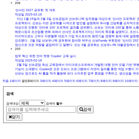
206
‘선샤인 2027 공유회’ 첫 개최
작성일
2025-02-18
지난 1월 15일과 2월 3일 선보공업과 선보유니텍 임직원을 대상으로 '선샤인 프로젝트' 
프로젝트다. 선보는 이번 공유회를 시작으로 법인별 설명회와 부서별 간담회를 순차적으로 
대상으로 진행한 ‘인터뷰 100’ 프로젝트 결과를 공유했다. 선보는 ‘인터뷰 100’을 통
해운시장과 조선업황 변화 속에서 선샤인 프로젝트가지닌 의미와 목표를 설명하고, 조선·L
마지막으로는 고덕수 카본밸류 대표가 기업 히스토리와 원천기술 경쟁력 등에 대해 설명했다.
강조했다. 2월 3일 선보유니텍 공유회에 참석한 박두선 선보Family 부회장은 “선샤인 2
정신으로 모든 역량을 결집하자”고 말했다. 오는 3월 공유회는 선보유니텍 대불공장에서 진행
205
업무 혁신 위한 언어 챗봇 ‘Copilot’ 교육 실시
작성일
2025-02-18
2월 5일 선보공업 옥상 교육장에서 마이크로소프트에서 개발한 대형 언어 모델 기반 챗봇인 ‘Micro
기능이 소개됐다. Copilot은 모든 오피스 프로그램에서 자연어 질의를 통한 작업 수행이 
선보는 앞으로도 AI 툴을 적극 활용해 보다 스마트한 업무 환경을 구축하고, 생산성을 극대
처음
1
페이지
열린
2
페이지
3
페이지
4
페이지
5
페이지
6
페이지
7
페이지
8
페이지
9
페이지
10
페이지
검색
검색대상
검색어
필수
검색
닫기